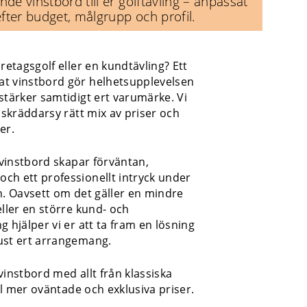
de vinstbord till er golftävling – anpassat
efter budget, målgrupp och profil.
öretagsgolf eller en kundtävling? Ett
t vinstbord gör helhetsupplevelsen
stärker samtidigt ert varumärke. Vi
t skräddarsy rätt mix av priser och
er.
t vinstbord skapar förväntan,
ch ett professionellt intryck under
n. Oavsett om det gäller en mindre
eller en större kund- och
g hjälper vi er att ta fram en lösning
ust ert arrangemang.
vinstbord med allt från klassiska
ill mer oväntade och exklusiva priser.