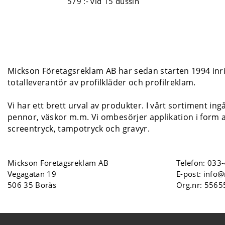
579 :-
vid 15 dussin
Mickson Företagsreklam AB har sedan starten 1994 inrik
totalleverantör av profilkläder och profilreklam.
Vi har ett brett urval av produkter. I vårt sortiment ing
pennor, väskor m.m. Vi ombesörjer applikation i form a
screentryck, tampotryck och gravyr.
Mickson Företagsreklam AB
Telefon:
033-
Vegagatan 19
E-post:
info@
506 35 Borås
Org.nr: 556