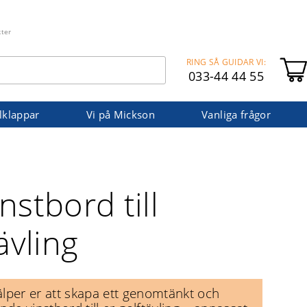
kter
RING SÅ GUIDAR VI:
033-44 44 55
lklappar
Vi på Mickson
Vanliga frågor
nstbord till
ävling
jälper er att skapa ett genomtänkt och