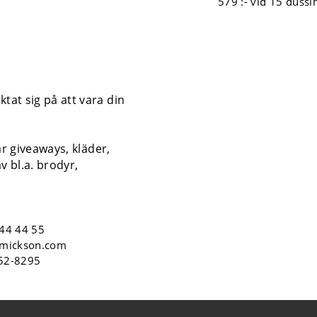
579 :-
vid 15 dussi
tat sig på att vara din
år giveaways, kläder,
v bl.a. brodyr,
44 44 55
mickson.com
552-8295