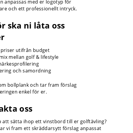
kan anpassas med er logotyp för
are och ett professionellt intryck.
r ska ni låta oss
er
å priser utifrån budget
mix mellan golf & lifestyle
märkesprofilering
tering och samordning
om bollplank och tar fram förslag
ringen enkel för er.
akta oss
lp att sätta ihop ett vinstbord till er golftävling?
tar vi fram ett skräddarsytt förslag anpassat