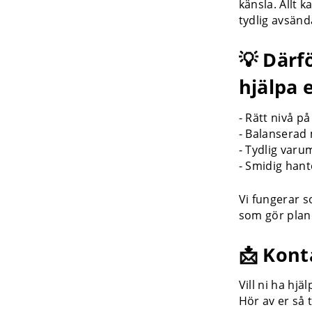
känsla. Allt 
tydlig avsänd
💡 Därfö
hjälpa 
- Rätt nivå p
- Balanserad 
- Tydlig varu
- Smidig han
Vi fungerar s
som gör plane
📩 Kont
Vill ni ha hjä
Hör av er så 