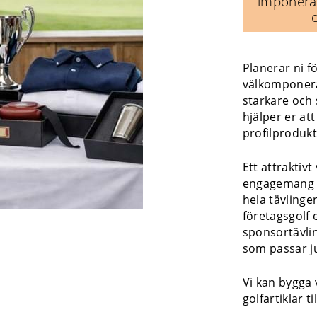
imponeran
Planerar ni f
välkomponera
starkare och 
hjälper er at
profilprodukt
Ett attraktiv
engagemang o
hela tävlinge
företagsgolf 
sponsortävlin
som passar j
Vi kan bygga 
golfartiklar t