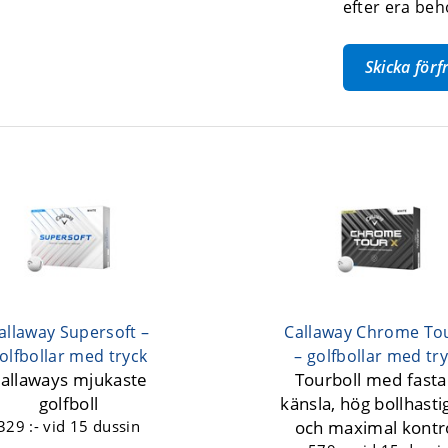
efter era beh
Skicka för
allaway Supersoft –
Callaway Chrome To
olfbollar med tryck
– golfbollar med tr
allaways mjukaste
Tourboll med fasta
golfboll
känsla, hög bollhasti
329 :-
vid 15 dussin
och maximal kontro