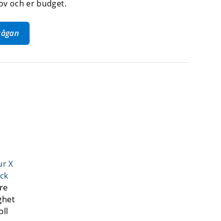
ov och er budget.
frågan
ur X
yck
re
ghet
ll