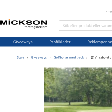
Pe
Giveaways
Profilkläder
Reklampenno
Start
→
Giveaways
→
Golfbollar med tryck
→
🏆 Vinstbord ti