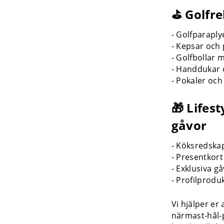
⛳ Golfre
- Golfparaply
- Kepsar och 
- Golfbollar 
- Handdukar 
- Pokaler och
🎁 Lifes
gåvor
- Köksredska
- Presentkort
- Exklusiva g
- Profilprodu
Vi hjälper er
närmast-hål-p