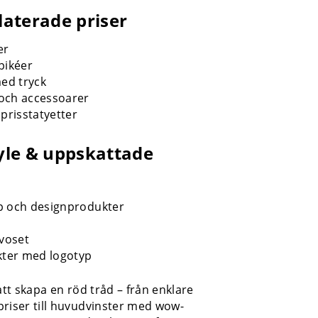
laterade priser
er
pikéer
med tryck
och accessoarer
 prisstatyetter
tyle & uppskattade
p och designprodukter
åvoset
kter med logotyp
 att skapa en röd tråd – från enklare
riser till huvudvinster med wow-