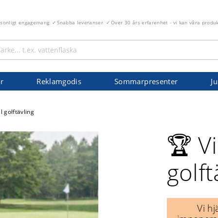
rsonligt engagemang
Snabba leveranser
Över 30 års erfarenhet - vi kan våra produ
r
Reklamgodis
Sommarpresenter
Ju
ll golftävling
🏆 Vi
golft
Vi h