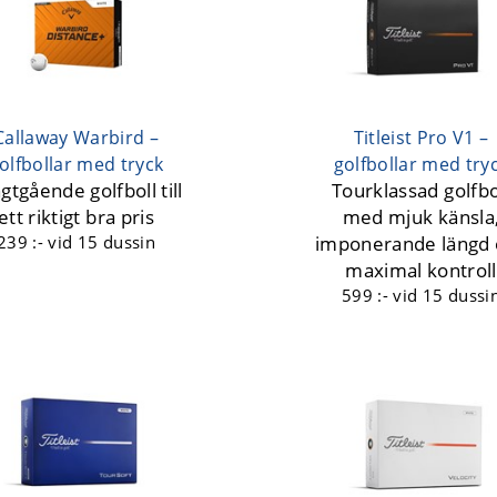
Callaway Warbird –
Titleist Pro V1 –
olfbollar med tryck
golfbollar med try
gtgående golfboll till
Tourklassad golfbo
ett riktigt bra pris
med mjuk känsla
239 :-
vid 15 dussin
imponerande längd 
maximal kontroll
599 :-
vid 15 dussi