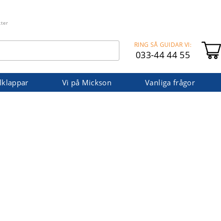
kter
RING SÅ GUIDAR VI:
033-44 44 55
lklappar
Vi på Mickson
Vanliga frågor