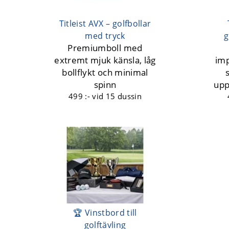
Titleist AVX – golfbollar
med tryck
g
Premiumboll med
extremt mjuk känsla, låg
im
bollflykt och minimal
spinn
upp
499 :-
vid 15 dussin
🏆 Vinstbord till
golftävling