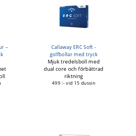
ur –
Callaway ERC Soft -
ck
golfbollar med tryck
Mjuk tredelsboll med
het
dual core och förbättrad
ll
riktning
n
499 :-
vid 15 dussin