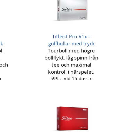
Titleist Pro V1x –
ck
golfbollar med tryck
ll
Tourboll med högre
,
bollflykt, låg spinn från
och
tee och maximal
kontroll i närspelet.
n
599 :-
vid 15 dussin