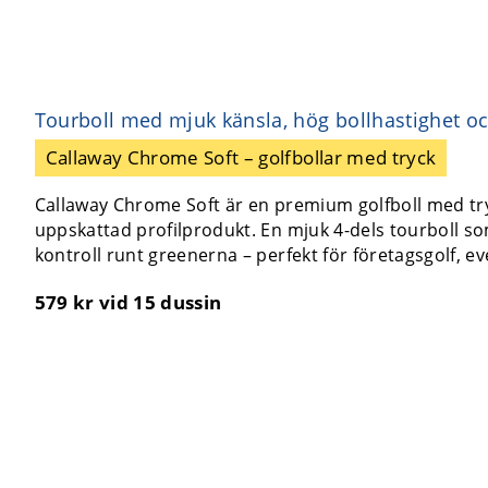
Tourboll med mjuk känsla, hög bollhastighet o
Callaway Chrome Soft – golfbollar med tryck
Callaway Chrome Soft är en premium golfboll med tryck
uppskattad profilprodukt. En mjuk 4-dels tourboll s
kontroll runt greenerna – perfekt för företagsgolf, e
579 kr
vid 15 dussin