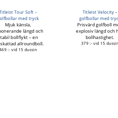
Titleist Tour Soft –
Titleist Velocity –
olfbollar med tryck
golfbollar med try
Mjuk känsla,
Prisvärd golfboll 
ponerande längd och
explosiv längd och 
stabil bollflykt – en
bollhastighet.
skattad allroundboll.
379 :-
vid 15 dussi
469 :-
vid 15 dussin