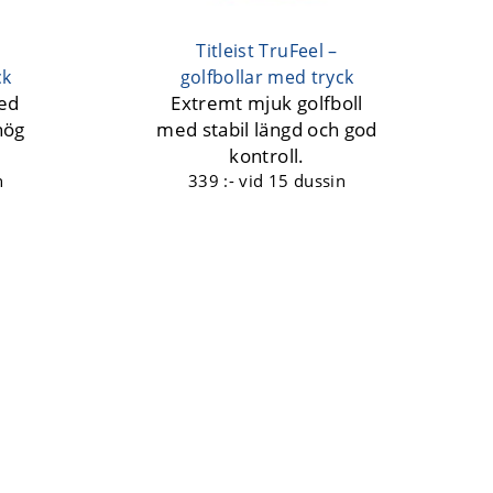
Titleist TruFeel –
ck
golfbollar med tryck
med
Extremt mjuk golfboll
hög
med stabil längd och god
kontroll.
n
339 :-
vid 15 dussin