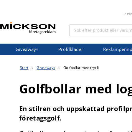
Pe
Giveaways
Profilkläder
Reklampenno
Start
→
Giveaways
→
Golfbollar med tryck
Golfbollar med lo
En stilren och uppskattad profilp
företagsgolf.