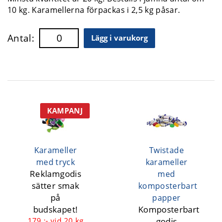
10 kg. Karamellerna förpackas i 2,5 kg påsar.
Antal:
Lägg i varukorg
KAMPANJ
Karameller
Twistade
med tryck
karameller
Reklamgodis
med
sätter smak
komposterbart
på
papper
budskapet!
Komposterbart
179 :-
vid 20 kg
godis