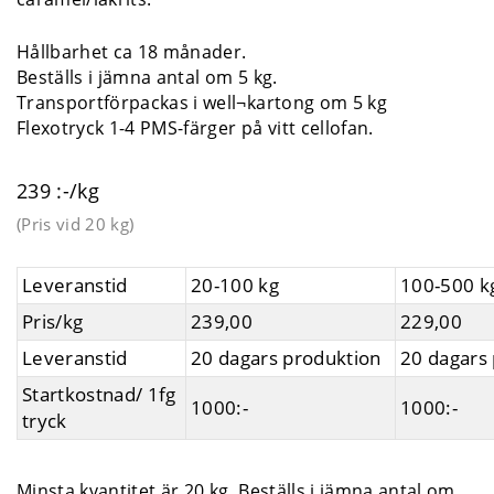
Hållbarhet ca 18 månader.
Beställs i jämna antal om 5 kg.
Transportförpackas i well¬kartong om 5 kg
Flexotryck 1-4 PMS-färger på vitt cellofan.
239 :-/kg
(Pris vid
20 kg
)
Leveranstid
20-100 kg
100-500 k
Pris/kg
239,00
229,00
Leveranstid
20 dagars produktion
20 dagars
Startkostnad/ 1fg
1000:-
1000:-
tryck
Minsta kvantitet är 20 kg. Beställs i jämna antal om