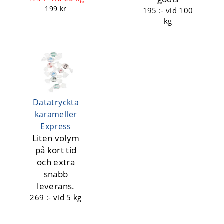
199 kr
195 :-
vid 100
kg
Datatryckta
karameller
Express
Liten volym
på kort tid
och extra
snabb
leverans.
269 :-
vid 5 kg