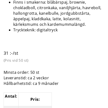
Finns i smakerna: blåbärspaj, brownie,
chokladboll, citronkaka, vaniljhjärta, havreboll,
hallongrotta, kanelbulle, jordgubbstårta,
äppelpaj, kladdkaka, latte, kolasnitt,
kärleksmums och kardemummalängd.
Tryckteknik: digitaltryck
31 :-/st
(Pris vid
50 st
)
Minsta order: 50 st
Leveranstid: ca 2 veckor
Hållbarhetstid: ca 9 månader
Antal:
Pris: