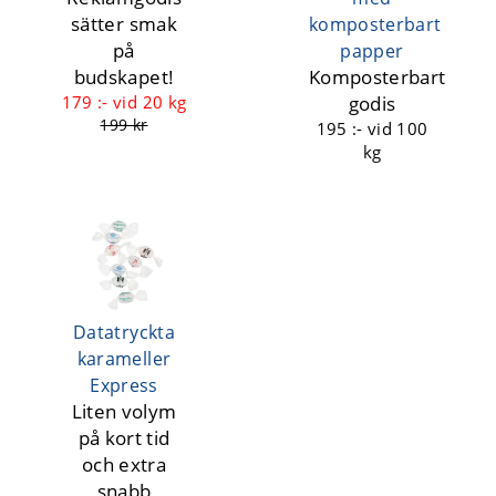
sätter smak
komposterbart
på
papper
budskapet!
Komposterbart
179 :-
vid 20 kg
godis
199 kr
195 :-
vid 100
kg
Datatryckta
karameller
Express
Liten volym
på kort tid
och extra
snabb