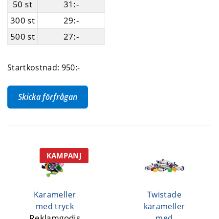
50 st
31:-
300 st
29:-
500 st
27:-
Startkostnad: 950:-
Skicka förfrågan
KAMPANJ
Karameller
Twistade
med tryck
karameller
Reklamgodis
med