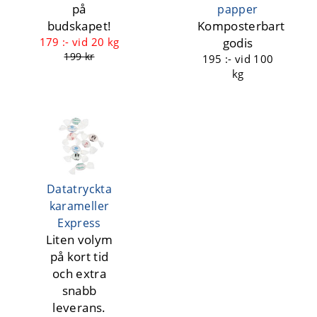
på
papper
budskapet!
Komposterbart
179 :-
vid 20 kg
godis
199 kr
195 :-
vid 100
kg
Datatryckta
karameller
Express
Liten volym
på kort tid
och extra
snabb
leverans.