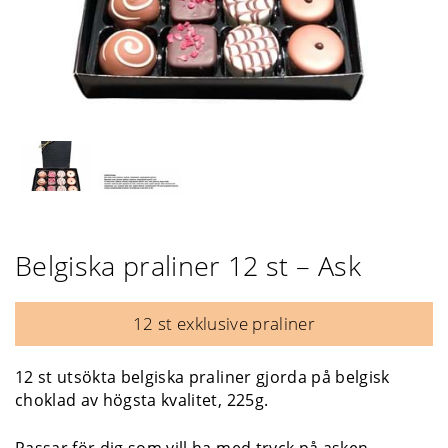
Belgiska praliner 12 st – Ask
12 st exklusive praliner
12 st utsökta belgiska praliner gjorda på belgisk
choklad av högsta kvalitet, 225g.
Passar för dig som vill ha med tryck på asken