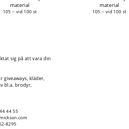
material
material
105 :-
vid 100 st
105 :-
vid 100 st
tat sig på att vara din
år giveaways, kläder,
v bl.a. brodyr,
44 44 55
mickson.com
552-8295