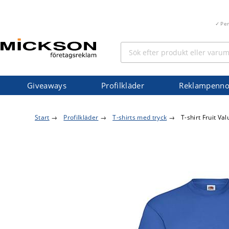
Pe
Giveaways
Profilkläder
Reklampenno
Start
→
Profilkläder
→
T-shirts med tryck
→
T-shirt Fruit Va