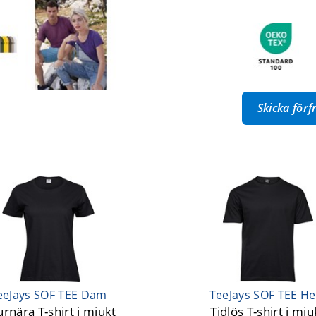
Skicka för
eeJays SOF TEE Dam
TeeJays SOF TEE He
urnära T-shirt i mjukt
Tidlös T-shirt i mju