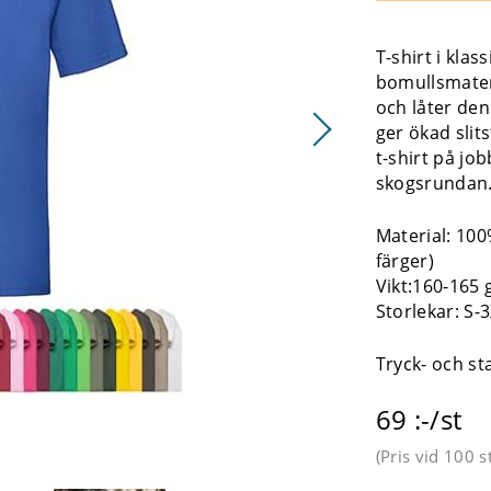
T-shirt i klas
bomullsmate
och låter den 
ger ökad slit
t-shirt på jo
skogsrundan
Material:
100
färger)
Vikt:160-165
Storlekar: S-
Tryck- och s
69 :-/st
(Pris vid
100 s