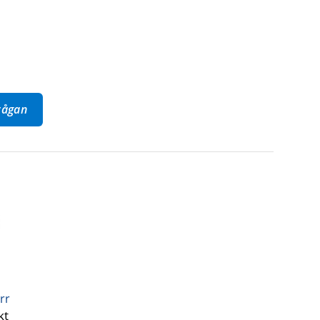
frågan
rr
kt