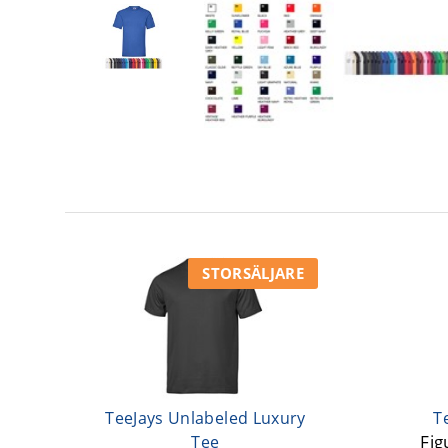
STORSÄLJARE
TeeJays Unlabeled Luxury
T
Fig
Tee