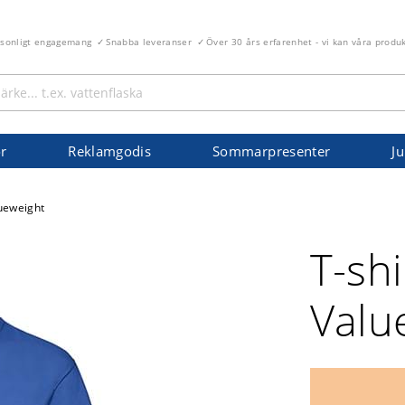
rsonligt engagemang
Snabba leveranser
Över 30 års erfarenhet - vi kan våra produ
r
Reklamgodis
Sommarpresenter
Ju
lueweight
T-shi
Valu