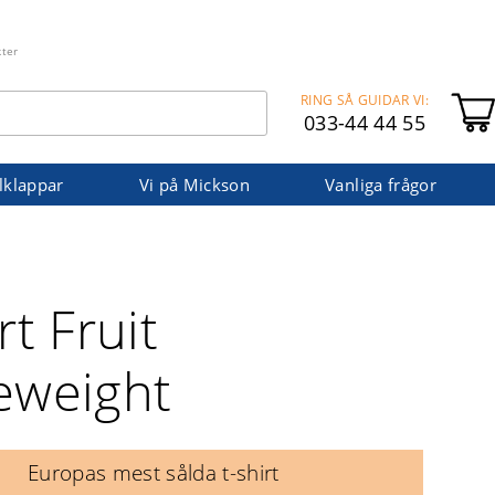
kter
RING SÅ GUIDAR VI:
033-44 44 55
lklappar
Vi på Mickson
Vanliga frågor
rt Fruit
eweight
Europas mest sålda t-shirt