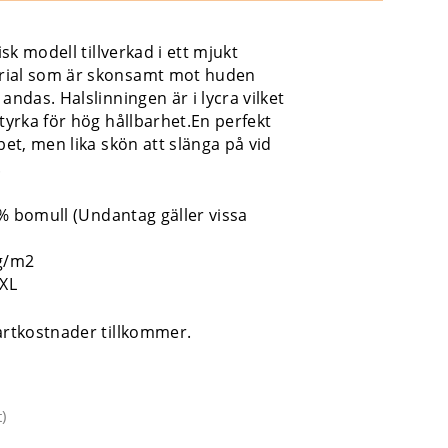
sisk modell tillverkad i ett mjukt
rial som är skonsamt mot huden
andas. Halslinningen är i lycra vilket
styrka för hög hållbarhet.En perfekt
bbet, men lika skön att slänga på vid
.
% bomull (Undantag gäller vissa
 g/m2
3XL
tartkostnader tillkommer.
t
)