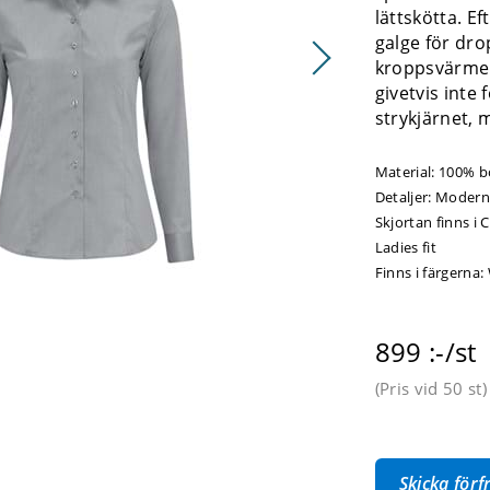
lättskötta. Ef
galge för dro
kroppsvärmen
givetvis inte 
strykjärnet, 
Material:
100% bo
Detaljer:
Modern
Skjortan finns i C
Ladies fit
Finns i färgerna:
899 :-/st
(Pris vid
50 st
)
Skicka för