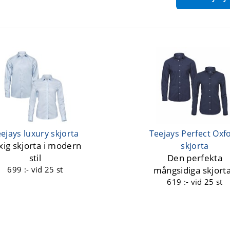
ejays luxury skjorta
Teejays Perfect Oxf
xig skjorta i modern
skjorta
stil
Den perfekta
699 :-
vid 25 st
mångsidiga skjort
619 :-
vid 25 st