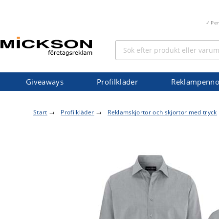
Pe
Giveaways
Profilkläder
Reklampenno
Start
→
Profilkläder
→
Reklamskjortor och skjortor med tryck