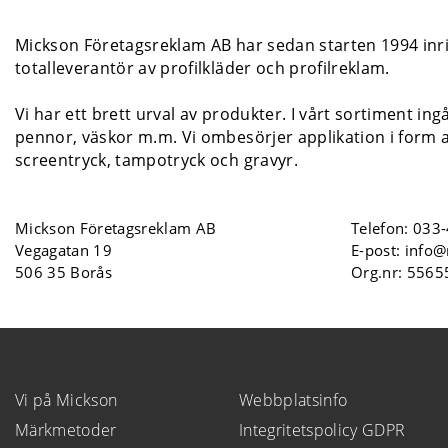
Mickson Företagsreklam AB har sedan starten 1994 inrik
totalleverantör av profilkläder och profilreklam.
Vi har ett brett urval av produkter. I vårt sortiment ing
pennor, väskor m.m. Vi ombesörjer applikation i form a
screentryck, tampotryck och gravyr.
Mickson Företagsreklam AB
Telefon:
033-
Vegagatan 19
E-post:
info@
506 35 Borås
Org.nr: 556
Vi på Mickson
Webbplatsinfo
Märkmetoder
Integritetspolicy GDPR