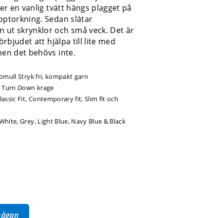
ter en vanlig tvätt hängs plagget på
pptorkning. Sedan slätar
 ut skrynklor och små veck. Det är
förbjudet att hjälpa till lite med
men det behövs inte.
mull Stryk fri, kompakt garn
 Turn Down krage
lassic Fit, Contemporary fit, Slim fit och
 White, Grey, Light Blue, Navy Blue & Black
frågan