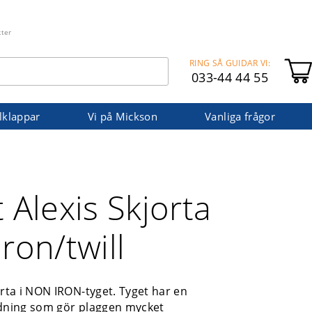
kter
RING SÅ GUIDAR VI:
033-44 44 55
lklappar
Vi på Mickson
Vanliga frågor
 Alexis Skjorta
ron/twill
orta i NON IRON-tyget. Tyget har en
edning som gör plaggen mycket