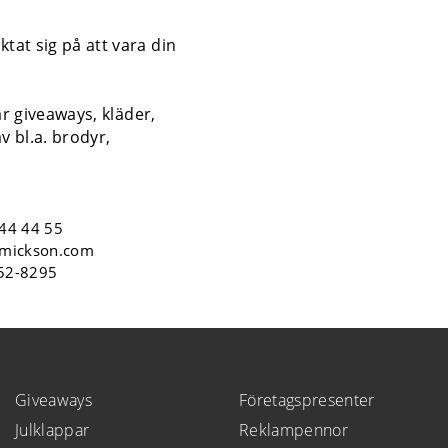
tat sig på att vara din
år giveaways, kläder,
v bl.a. brodyr,
44 44 55
mickson.com
552-8295
Giveaways
Företagspresenter
Julklappar
Reklampennor