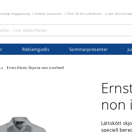
rsonligt engagemang
Snabba leveranser
Över 30 års erfarenhet - vi kan våra produ
r
Reklamgodis
Sommarpresenter
Ju
→
Ernst Alexis Skjorta non iron/twill
Ernst
non i
Lättskött skj
speciell ber