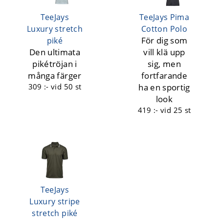
TeeJays
TeeJays Pima
Luxury stretch
Cotton Polo
För dig som
piké
Den ultimata
vill klä upp
pikétröjan i
sig, men
många färger
fortfarande
309 :-
vid 50 st
ha en sportig
look
419 :-
vid 25 st
TeeJays
Luxury stripe
stretch piké