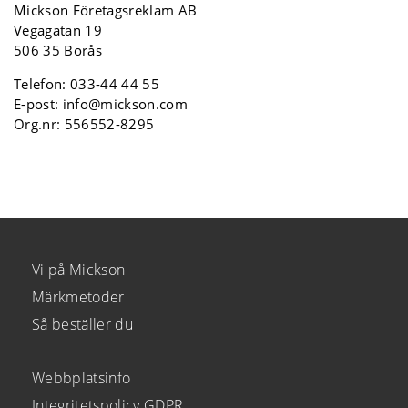
Mickson Företagsreklam AB
Vegagatan 19
506 35 Borås
Telefon:
033-44 44 55
E-post:
info@mickson.com
Org.nr: 556552-8295
Vi på Mickson
Märkmetoder
Så beställer du
Webbplatsinfo
Integritetspolicy GDPR