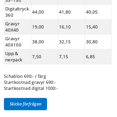
35*150
Digitaltryck
44,00
41,80
40,05
360
Gravyr
19,00
16,10
15,40
40X40
Gravyr
38,00
32,15
30,80
40X100
Upp &
7,50
7,15
6,85
nerpack
Schablon 690:- / färg
Startkostnad gravyr 690:-
Startkostnad digital 1000:-
Skicka förfrågan