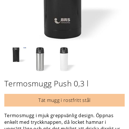
Termosmugg Push 0,3 l
Tät mugg i rostfritt stål
Termosmugg i mjuk greppvänlig design. Öppnas
enkelt med tryckknappen, då locket hamnar i
upprätt läge och gör det möjligt att dricka direkt ur