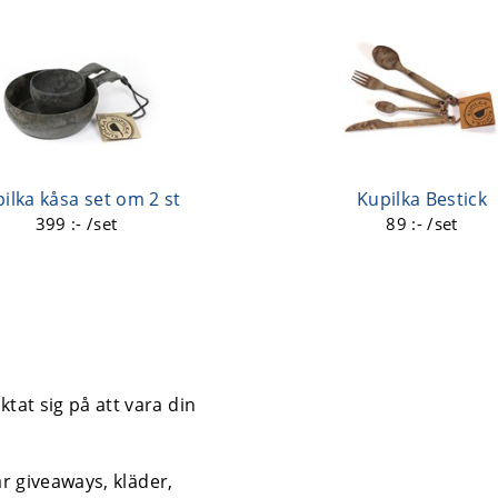
ilka kåsa set om 2 st
Kupilka Bestick
399 :- /set
89 :- /set
tat sig på att vara din
år giveaways, kläder,