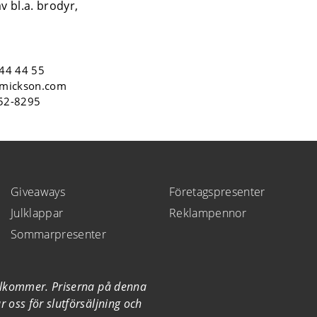
v bl.a. brodyr,
44 44 55
mickson.com
552-8295
Giveaways
Företagspresenter
Julklappar
Reklampennor
Sommarpresenter
illkommer. Priserna på denna
 oss för slutförsäljning och