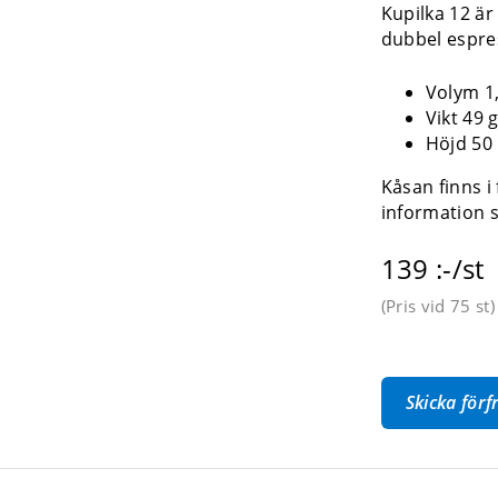
Kupilka 12 är
dubbel espre
Volym 1,
Vikt 49 
Höjd 50
Kåsan finns i 
information 
139 :-/st
(Pris vid
75 st
)
Skicka för