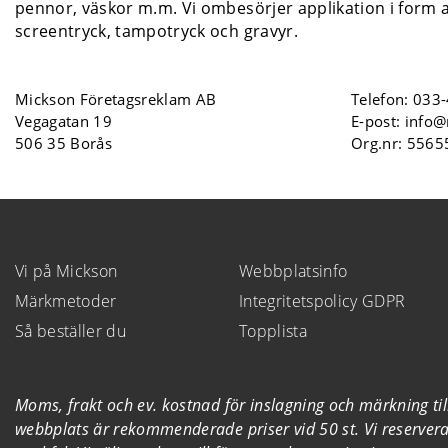
pennor, väskor m.m. Vi ombesörjer applikation i form a
screentryck, tampotryck och gravyr.
Mickson Företagsreklam AB
Telefon:
033-
Vegagatan 19
E-post:
info@
506 35 Borås
Org.nr: 556
Vi på Mickson
Webbplatsinfo
Märkmetoder
Integritetspolicy GDPR
Så beställer du
Topplista
Moms, frakt och ev. kostnad för inslagning och märkning t
webbplats är rekommenderade priser vid 50 st. Vi reserverar