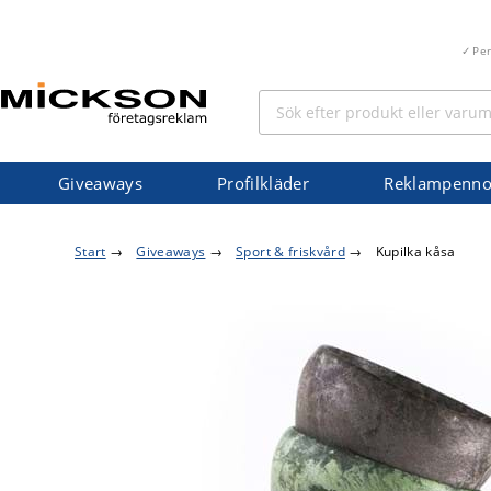
Pe
Giveaways
Profilkläder
Reklampenno
Start
→
Giveaways
→
Sport & friskvård
→
Kupilka kåsa