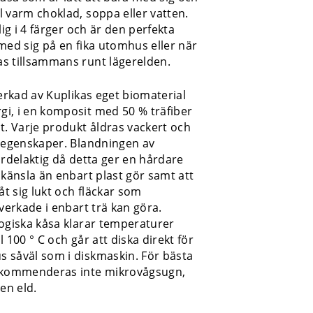
 varm choklad, soppa eller vatten.
lig i 4 färger och är den perfekta
med sig på en fika utomhus eller när
s tillsammans runt lägerelden.
verkad av Kuplikas eget biomaterial
i, i en komposit med 50 % träfiber
t. Varje produkt åldras vackert och
a egenskaper. Blandningen av
ördelaktig då detta ger en hårdare
 känsla än enbart plast gör samt att
åt sig lukt och fläckar som
lverkade i enbart trä kan göra.
ogiska kåsa klarar temperaturer
ill 100 ° C och går att diska direkt för
 såväl som i diskmaskin. För bästa
ekommenderas inte mikrovågsugn,
pen eld.