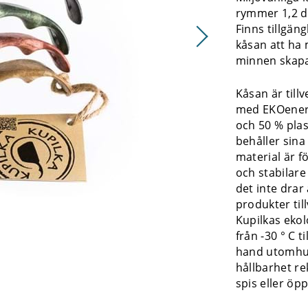
rymmer 1,2 dl
Finns tillgäng
kåsan att ha 
minnen skapa
Kåsan är till
med EKOenerg
och 50 % plas
behåller sin
material är f
och stabilare
det inte drar 
produkter til
Kupilkas ekol
från -30 ° C t
hand utomhus
hållbarhet r
spis eller öp