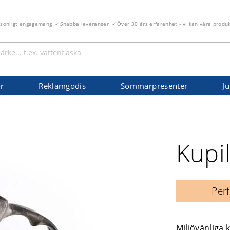
rsonligt engagemang
Snabba leveranser
Över 30 års erfarenhet - vi kan våra produ
r
Reklamgodis
Sommarpresenter
Ju
Kupi
Perf
Miljövänliga 