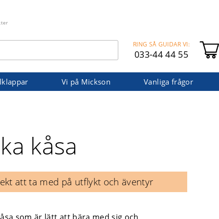
kter
RING SÅ GUIDAR VI:
033-44 44 55
lklappar
Vi på Mickson
Vanliga frågor
lka kåsa
ekt att ta med på utflykt och äventyr
kåsa som är lätt att bära med sig och