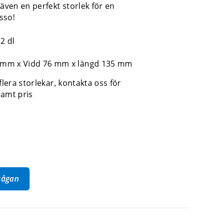
 även en perfekt storlek för en
sso!
2 dl
g
 mm x Vidd 76 mm x längd 135 mm
flera storlekar, kontakta oss för
samt pris
frågan