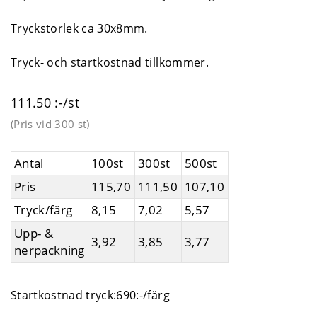
Tryckstorlek ca 30x8mm.
Tryck- och startkostnad tillkommer.
111.50 :-/st
(Pris vid
300 st
)
Antal
100st
300st
500st
Pris
115,70
111,50
107,10
Tryck/färg
8,15
7,02
5,57
Upp- &
3,92
3,85
3,77
nerpackning
Startkostnad tryck:690:-/färg