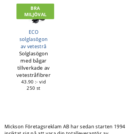
BRA
MILJÖVAL
ECO
solglasögon
av vetestrå
Solglasögon
med bågar
tillverkade av
vetestråfibrer
43.90 :-
vid
250 st
Mickson Företagsreklam AB har sedan starten 1994
inriktat sig på att vara din totalleverantör av