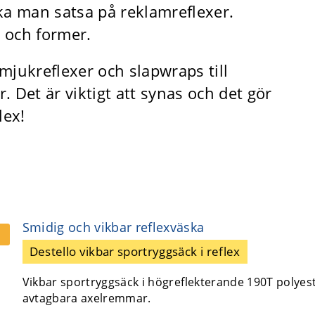
 ska man satsa på reklamreflexer.
l och former.
 mjukreflexer och slapwraps till
 Det är viktigt att synas och det gör
lex!
Smidig och vikbar reflexväska
Destello vikbar sportryggsäck i reflex
Vikbar sportryggsäck i högreflekterande 190T polyes
avtagbara axelremmar.