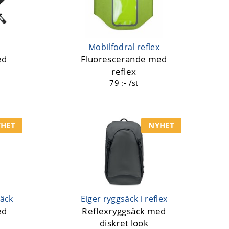
Mobilfodral reflex
ed
Fluorescerande med
reflex
79 :- /st
HET
NYHET
säck
Eiger ryggsäck i reflex
ed
Reflexryggsäck med
diskret look