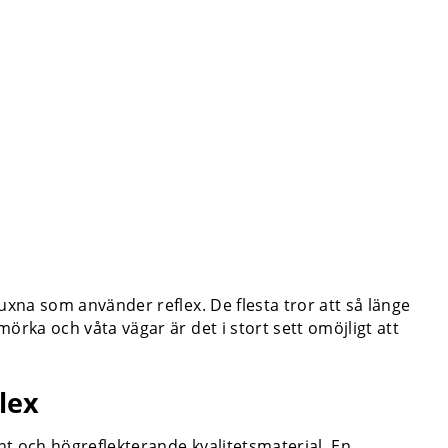
vuxna som använder reflex. De flesta tror att så länge
mörka och våta vägar är det i stort sett omöjligt att
lex
nt och högreflekterande kvalitetsmaterial. En