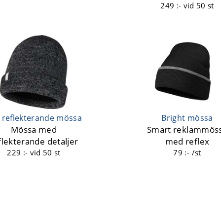
249 :-
vid 50 st
i reflekterande mössa
Bright mössa
Mössa med
Smart reklammös
flekterande detaljer
med reflex
229 :-
vid 50 st
79 :- /st