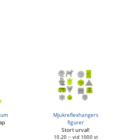
dium
Mjukreflexhangers
ap
figurer
Stort urval!
10.20 :-
vid 1000 st