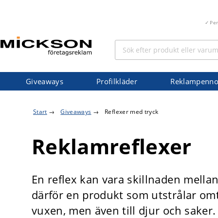
Pe
Giveaways
Profilkläder
Reklampenno
Start
→
Giveaways
→
Reflexer med tryck
Reklamreflexer
En reflex kan vara skillnaden mellan
därför en produkt som utstrålar omt
vuxen, men även till djur och saker