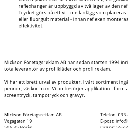
reflexhanger är uppbyggd av två lager av den refl
Trycket görs på ett vitt mellanlägg som placeras 
eller fluorgult material - innan reflexen monter
effektivitet.
Mickson Företagsreklam AB har sedan starten 1994 inrik
totalleverantör av profilkläder och profilreklam.
Vi har ett brett urval av produkter. I vårt sortiment ing
pennor, väskor m.m. Vi ombesörjer applikation i form a
screentryck, tampotryck och gravyr.
Mickson Företagsreklam AB
Telefon:
033-
Vegagatan 19
E-post:
info@
506 35 Borås
Org.nr: 556