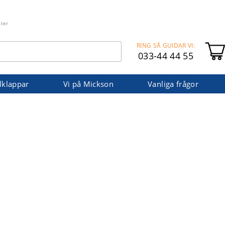
kter
RING SÅ GUIDAR VI:
033-44 44 55
lklappar
Vi på Mickson
Vanliga frågor