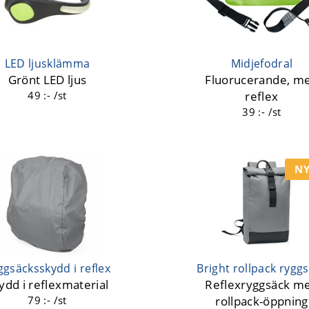
LED ljusklämma
Midjefodral
Grönt LED ljus
Fluorucerande, m
49 :- /st
reflex
39 :- /st
NY
ggsäcksskydd i reflex
Bright rollpack rygg
ydd i reflexmaterial
Reflexryggsäck m
79 :- /st
rollpack-öppning