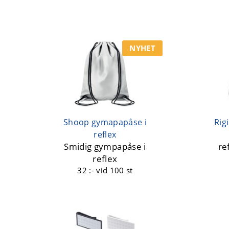
NYHET
Shoop gymapapåse i
Rig
reflex
Smidig gympapåse i
re
reflex
32 :-
vid 100 st