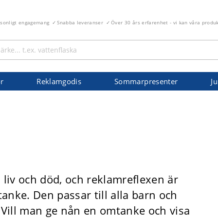
rsonligt engagemang
Snabba leveranser
Över 30 års erfarenhet - vi kan våra produ
r
Reklamgodis
Sommarpresenter
Ju
 liv och död, och reklamreflexen är
anke. Den passar till alla barn och
. Vill man ge nån en omtanke och visa