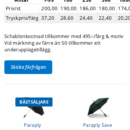
Pris/st
200,00
190,00
186,00
180,00
174,
Tryckpris/färg
37,20
28,60
24,40
22,40
20,2
Schablonkostnad tillkommer med 495:-/färg & motiv
Vid märkning av färre än 50 tillkommer ett
underupplagetillägg.
Skicka förfrågan
BÄSTSÄLJARE
Paraply
Paraply Save