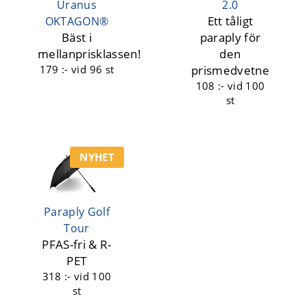
Uranus
2.0
Ett tåligt
OKTAGON®
Bäst i
paraply för
mellanprisklassen!
den
179 :-
vid 96 st
prismedvetne
108 :-
vid 100
st
NYHET
Paraply Golf
Tour
PFAS-fri & R-
PET
318 :-
vid 100
st