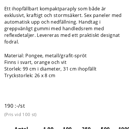
Ett ihopfällbart kompaktparaply som både är
exklusivt, kraftigt och stormsäkert. Sex paneler med
automatisk upp och nedfällning. Handtag i
greppvänligt gummi med handledsrem med
reflexdetaljer. Levereras med ett praktiskt designat
fodral.
Material: Pongee, metall/grafit-spröt
Finns i svart, orange och vit
Storlek: 99 cm i diameter, 31 cm ihopfällt
Tryckstorlek: 26 x 8 cm
190 :-/st
(Pris vid
100 st
)
Antal
1-99
100
250
500
100