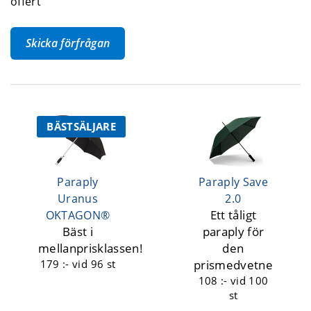
offert
Skicka förfrågan
BÄSTSÄLJARE
Paraply
Paraply Save
Uranus
2.0
Ett tåligt
OKTAGON®
Bäst i
paraply för
mellanprisklassen!
den
179 :-
vid 96 st
prismedvetne
108 :-
vid 100
st