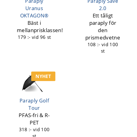
Paraply
Paraply Save
Uranus
2.0
Ett tåligt
OKTAGON®
Bäst i
paraply för
mellanprisklassen!
den
179 :-
vid 96 st
prismedvetne
108 :-
vid 100
st
NYHET
Paraply Golf
Tour
PFAS-fri & R-
PET
318 :-
vid 100
st