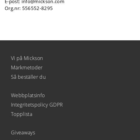
E-post:
info@mickson.com
Org.nr: 556552-8295
Vi på Mickson
Märkmetoder
Så beställer du
Webbplatsinfo
Integritetspolicy GDPR
Topplista
Giveaways