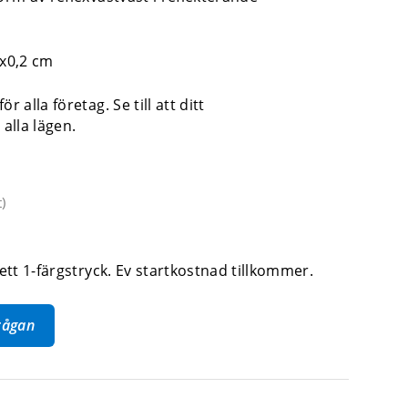
.
6x0,2 cm
r alla företag. Se till att ditt
 alla lägen.
t
)
 ett 1-färgstryck. Ev startkostnad tillkommer.
frågan