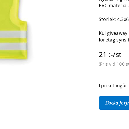
PVC material
Storlek: 4,3x
Kul giveaway fö
företag syns i
21 :-/st
(Pris vid
100 s
I priset ingår
Skicka för