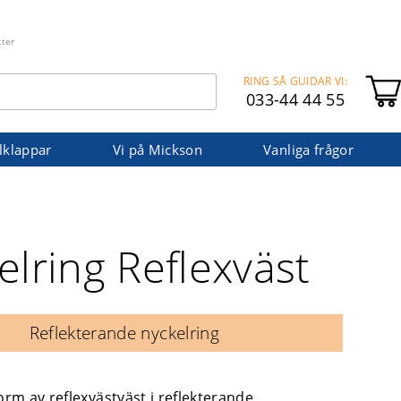
kter
RING SÅ GUIDAR VI:
033-44 44 55
lklappar
Vi på Mickson
Vanliga frågor
elring Reflexväst
Reflekterande nyckelring
form av reflexvästväst i reflekterande