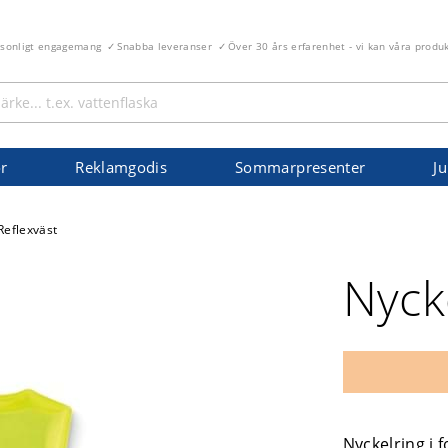
rsonligt engagemang
Snabba leveranser
Över 30 års erfarenhet - vi kan våra produ
r
Reklamgodis
Sommarpresenter
Ju
Reflexväst
Nyck
Nyckelring i 