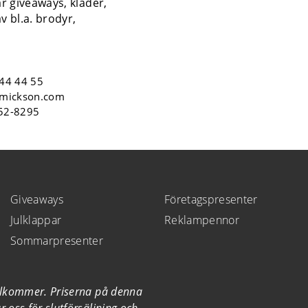
år giveaways, kläder,
v bl.a. brodyr,
44 44 55
mickson.com
552-8295
Giveaways
Företagspresenter
Julklappar
Reklampennor
Sommarpresenter
illkommer. Priserna på denna
 oss för slutförsäljning och