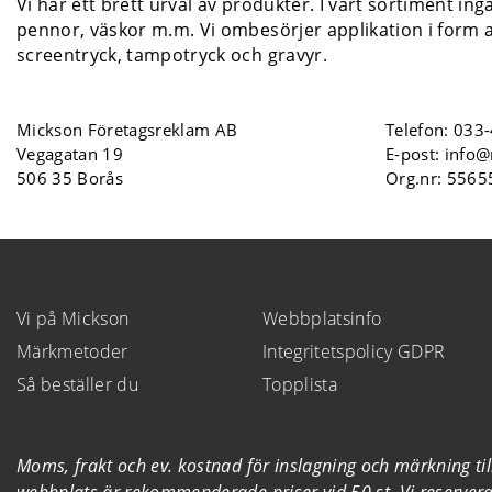
Vi har ett brett urval av produkter. I vårt sortiment ing
pennor, väskor m.m. Vi ombesörjer applikation i form a
screentryck, tampotryck och gravyr.
Mickson Företagsreklam AB
Telefon:
033-
Vegagatan 19
E-post:
info@
506 35 Borås
Org.nr: 556
Vi på Mickson
Webbplatsinfo
Märkmetoder
Integritetspolicy GDPR
Så beställer du
Topplista
Moms, frakt och ev. kostnad för inslagning och märkning t
webbplats är rekommenderade priser vid 50 st. Vi reserverar