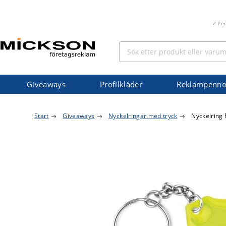
Pe
Giveaways
Profilkläder
Reklampenno
Start
→
Giveaways
→
Nyckelringar med tryck
→
Nyckelring 