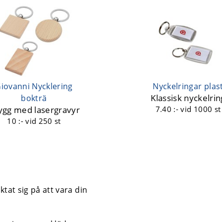
iovanni Nycklering
Nyckelringar plas
Klassisk nyckelrin
bokträ
ygg med lasergravyr
7.40 :-
vid 1000 st
10 :-
vid 250 st
tat sig på att vara din