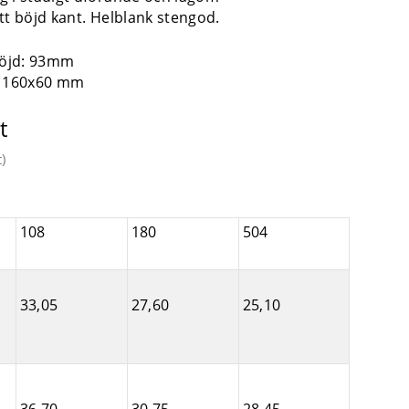
tt böjd kant. Helblank stengod.
 Höjd: 93mm
: 160x60 mm
t
t
)
108
180
504
33,05
27,60
25,10