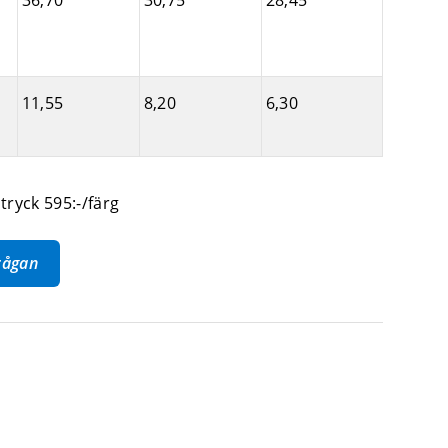
36,70
30,75
28,45
)
11,55
8,20
6,30
tryck 595:-/färg
frågan