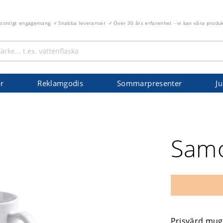
rsonligt engagemang
Snabba leveranser
Över 30 års erfarenhet - vi kan våra produ
r
Reklamgodis
Sommarpresenter
Ju
Sam
Prisvärd mug