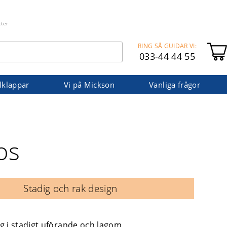
kter
RING SÅ GUIDAR VI:
033-44 44 55
lklappar
Vi på Mickson
Vanliga frågor
os
Stadig och rak design
g i stadigt uförande och lagom