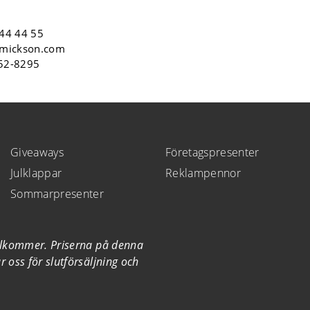
44 44 55
mickson.com
552-8295
Giveaways
Företagspresenter
Julklappar
Reklampennor
Sommarpresenter
illkommer. Priserna på denna
 oss för slutförsäljning och