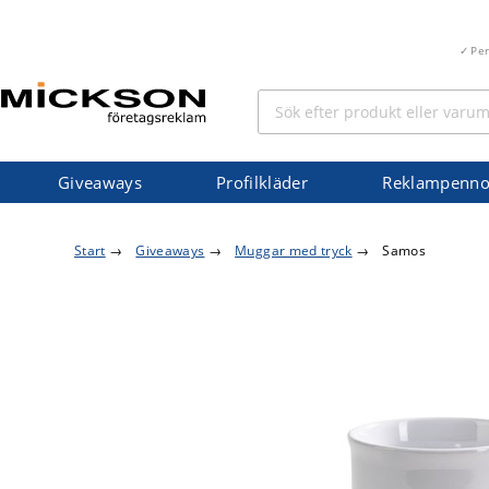
Pe
Giveaways
Profilkläder
Reklampenno
Start
→
Giveaways
→
Muggar med tryck
→
Samos