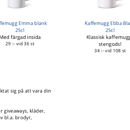
ffemugg Emma blank
Kaffemugg Ebba Bl
25cl
25cl
Med färgad insida
Klassisk kaffemugg
29 :-
vid 36 st
stengods!
34 :-
vid 108 st
tat sig på att vara din
år giveaways, kläder,
v bl.a. brodyr,