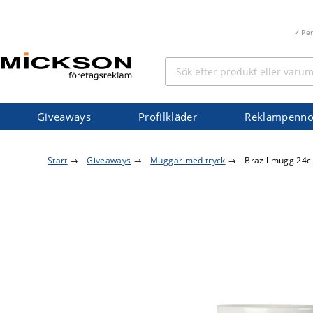
Pe
Giveaways
Profilkläder
Reklampenno
Start
→
Giveaways
→
Muggar med tryck
→
Brazil mugg 24c