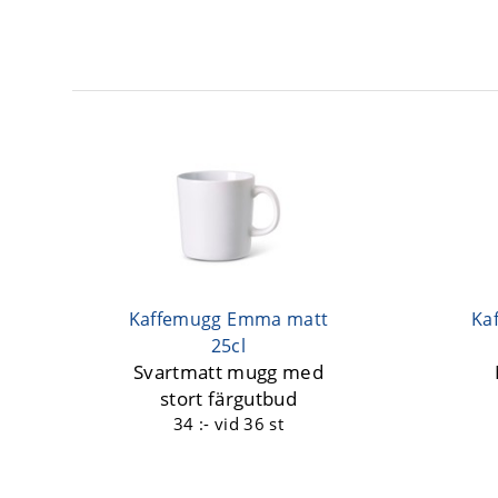
Kaffemugg Emma matt
Ka
25cl
Svartmatt mugg med
stort färgutbud
34 :-
vid 36 st