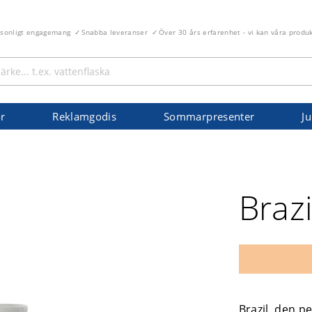
rsonligt engagemang
Snabba leveranser
Över 30 års erfarenhet - vi kan våra produ
r
Reklamgodis
Sommarpresenter
Ju
l
Braz
Brazil, den p