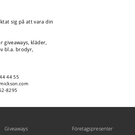
tat sig på att vara din
år giveaways, kläder,
v bl.a. brodyr,
44 44 55
mickson.com
552-8295
Giveaways
Företagspresenter