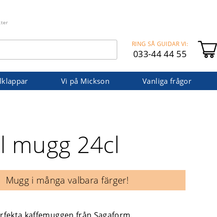
kter
RING SÅ GUIDAR VI:
033-44 44 55
lklappar
Vi på Mickson
Vanliga frågor
il mugg 24cl
Mugg i många valbara färger!
erfekta kaffemuggen från Sagaform.