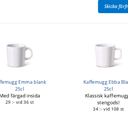
Skicka för
ffemugg Emma blank
Kaffemugg Ebba Bl
25cl
25cl
Med färgad insida
Klassisk kaffemugg
29 :-
vid 36 st
stengods!
34 :-
vid 108 st