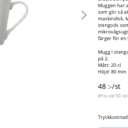
Muggen har a
som gör så at
maskindisk. M
stengods som
mikrovågsugn.
färger för en 
Mugg i stengo
på 2.
Mått: 20 cl
Höjd: 80 mm
48 :-/st
(Pris vid
50 st
)
Tryckkostnad 