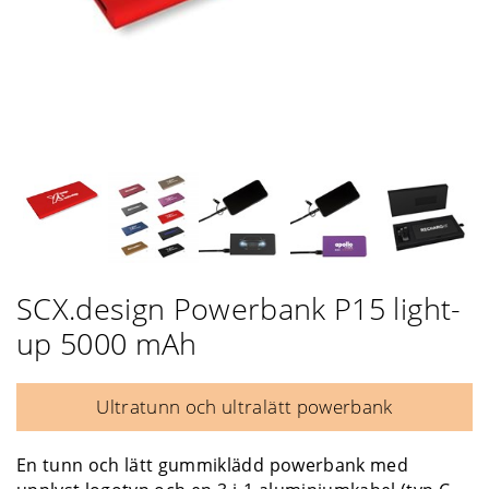
SCX.design Powerbank P15 light-
up 5000 mAh
Ultratunn och ultralätt powerbank
En tunn och lätt gummiklädd powerbank med