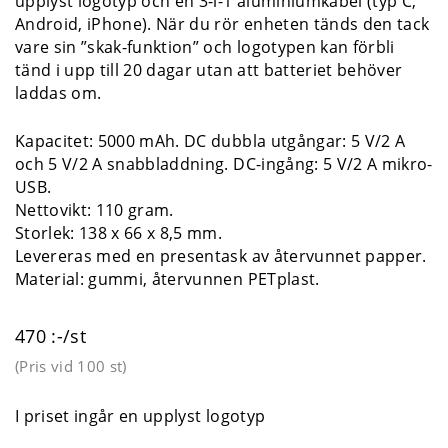
upplyst logotyp och en 3-i-1 aluminiumkabel (typ C,
Android, iPhone). När du rör enheten tänds den tack
vare sin ”skak-funktion” och logotypen kan förbli
tänd i upp till 20 dagar utan att batteriet behöver
laddas om.
Kapacitet: 5000 mAh. DC dubbla utgångar: 5 V/2 A
och 5 V/2 A snabbladdning. DC-ingång: 5 V/2 A mikro-
USB.
Nettovikt: 110 gram.
Storlek: 138 x 66 x 8,5 mm.
Levereras med en presentask av återvunnet papper.
Material: gummi, återvunnen PETplast.
470 :-/st
(Pris vid
100 st
)
I priset ingår en upplyst logotyp