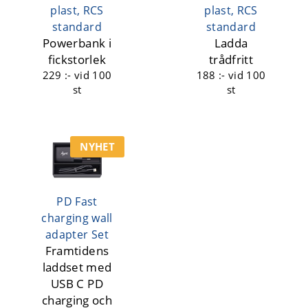
plast, RCS
plast, RCS
standard
standard
Powerbank i
Ladda
fickstorlek
trådfritt
229 :-
vid 100
188 :-
vid 100
st
st
NYHET
PD Fast
charging wall
adapter Set
Framtidens
laddset med
USB C PD
charging och