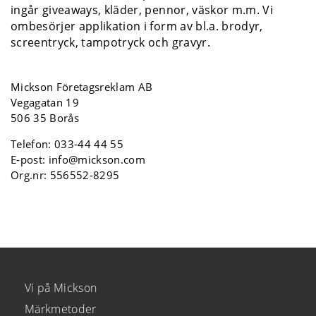
ingår giveaways, kläder, pennor, väskor m.m. Vi
ombesörjer applikation i form av bl.a. brodyr,
screentryck, tampotryck och gravyr.
Mickson Företagsreklam AB
Vegagatan 19
506 35 Borås
Telefon:
033-44 44 55
E-post:
info@mickson.com
Org.nr: 556552-8295
Vi på Mickson
Märkmetoder