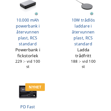
10.000 mAh
10W trådlös
powerbank i
laddare i
återvunnen
återvunnen
plast, RCS
plast, RCS
standard
standard
Powerbank i
Ladda
fickstorlek
trådfritt
229 :-
vid 100
188 :-
vid 100
st
st
NYHET
PD Fast