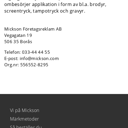
ombesörjer applikation i form av bl.a. brodyr,
screentryck, tampotryck och gravyr.
Mickson Företagsreklam AB
Vegagatan 19
506 35 Borås
Telefon:
033-44 44 55
E-post:
info@mickson.com
Org.nr: 556552-8295
Vi på Mickson
Märkmetoder
Så beställer du