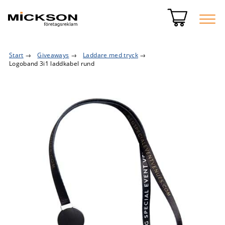
Start
→
Giveaways
→
Laddare med tryck
→
Logoband 3i1 laddkabel rund