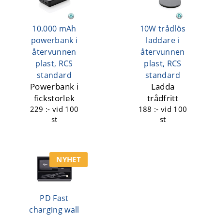
10.000 mAh
10W trådlös
powerbank i
laddare i
återvunnen
återvunnen
plast, RCS
plast, RCS
standard
standard
Powerbank i
Ladda
fickstorlek
trådfritt
229 :-
vid 100
188 :-
vid 100
st
st
NYHET
PD Fast
charging wall