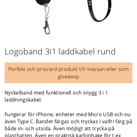
Logoband 3i1 laddkabel rund
Perfekt och prisvärd produkt till mässan eller som
giveaway
Nyckelband med funktionell och snygg 3 i 1
laddningskabel.
Fungerar för iPhone, enheter med Micro USB och nu
även Type C. Bandet färgas och tryckas i valfri färg på
både in- och utsida. Även möjligt att trycka på
plasthatten. Även en praktisk karbinhake för t.ex