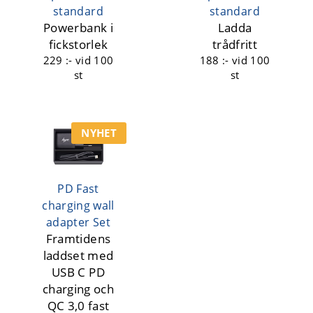
standard
standard
Powerbank i
Ladda
fickstorlek
trådfritt
229 :-
vid 100
188 :-
vid 100
st
st
NYHET
PD Fast
charging wall
adapter Set
Framtidens
laddset med
USB C PD
charging och
QC 3,0 fast