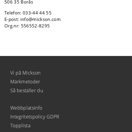
506 35 Borås
Telefon:
033-44 44 55
E-post:
info@mickson.com
Org.nr: 556552-8295
Vi på Mickson
Märkmetoder
Så beställer du
Webbplatsinfo
Integritetspolicy GDPR
Topplista