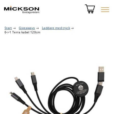
Start
→
Giveaways
→
Laddare med tryck
→
6-i-1 Terra kabel 120cm