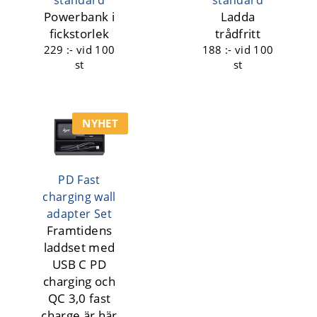
Powerbank i
Ladda
fickstorlek
trådfritt
229 :-
vid 100
188 :-
vid 100
st
st
NYHET
PD Fast
charging wall
adapter Set
Framtidens
laddset med
USB C PD
charging och
QC 3,0 fast
charge är här