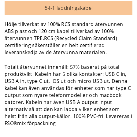
6-i-1 laddningskabel
Hölje tillverkat av 100% RCS standard återvunnen
ABS plast och 120 cm kabel tillverkad av 100%
återvunnen TPE.RCS (Recycled Claim Standard)
certifiering säkerställer en helt certifierad
leveranskedja av de återvunna materialen.
Totalt återvunnet innehåll: 57% baserat på total
produktvikt. Kabeln har 5 olika kontakter: USB C in,
USB A in, type C ut, IOS ut och micro USB ut. Denna
kabel kan även användas för enheter som har type C
output som nyare telefonmodeller och macbook
datorer. Kabeln har även USB A output input
alternativ så att den kan ladda vilken enhet som
helst från alla output-källor. 100% PVC-fri. Levereras i
FSC®mix förpackning