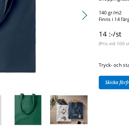
140 gr/m2
Finns i 14 fär
14 :-/st
(Pris vid
100 s
Tryck- och st
Skicka för