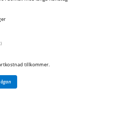
ger
t
)
artkostnad tillkommer.
frågan