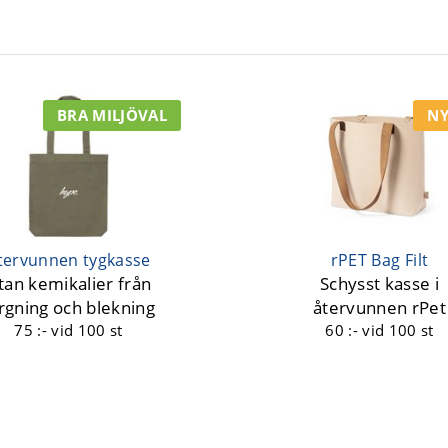
BRA MILJÖVAL
NY
tervunnen tygkasse
rPET Bag Filt
tan kemikalier från
Schysst kasse i
rgning och blekning
återvunnen rPet
75 :-
vid 100 st
60 :-
vid 100 st