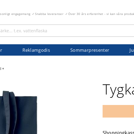
rsonligt engagemang
Snabba leveranser
Över 30 års erfarenhet - vi kan våra produ
r
Reklamgodis
Sommarpresenter
Ju
l +
Tygk
Shoppingkass