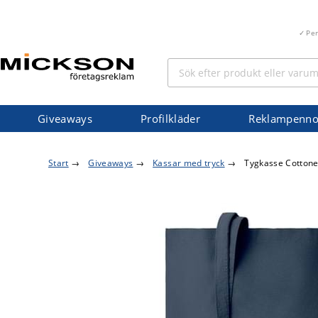
Pe
Giveaways
Profilkläder
Reklampenno
Start
→
Giveaways
→
Kassar med tryck
→
Tygkasse Cottone