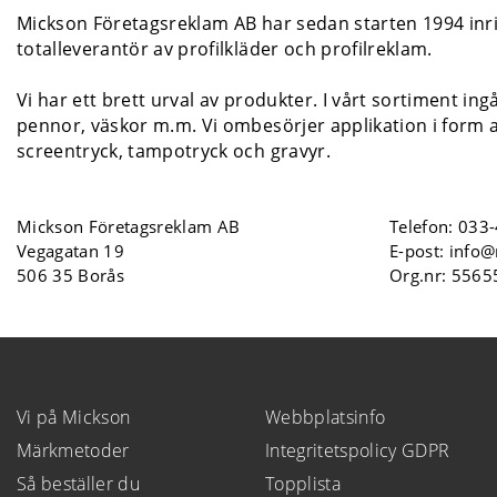
Mickson Företagsreklam AB har sedan starten 1994 inrik
totalleverantör av profilkläder och profilreklam.
Vi har ett brett urval av produkter. I vårt sortiment ing
pennor, väskor m.m. Vi ombesörjer applikation i form a
screentryck, tampotryck och gravyr.
Mickson Företagsreklam AB
Telefon:
033-
Vegagatan 19
E-post:
info@
506 35 Borås
Org.nr: 556
Vi på Mickson
Webbplatsinfo
Märkmetoder
Integritetspolicy GDPR
Så beställer du
Topplista