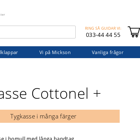
kter
RING SÅ GUIDAR VI:
033-44 44 55
lklappar
Vi på Mickson
Vanliga frågor
asse Cottonel +
Tygkasse i många färger
e i bomull med långa handtag