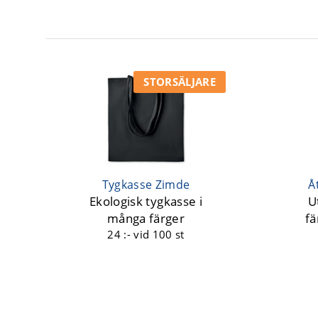
STORSÄLJARE
Tygkasse Zimde
Å
Ekologisk tygkasse i
U
många färger
fä
24 :-
vid 100 st