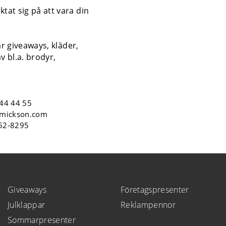
tat sig på att vara din
år giveaways, kläder,
v bl.a. brodyr,
44 44 55
mickson.com
552-8295
Giveaways
Företagspresenter
Julklappar
Reklampennor
Sommarpresenter