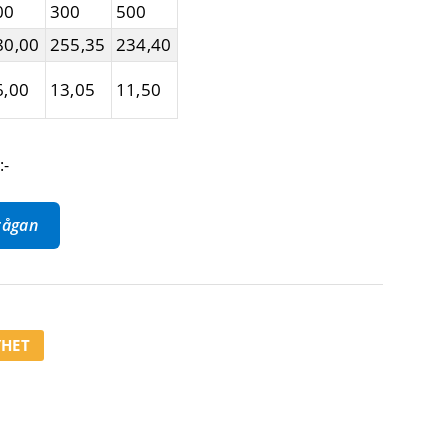
00
300
500
80,00
255,35
234,40
6,00
13,05
11,50
:-
frågan
HET