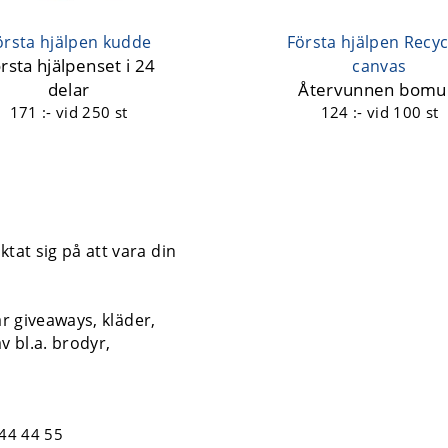
örsta hjälpen kudde
Första hjälpen Recy
rsta hjälpenset i 24
canvas
delar
Återvunnen bomul
171 :-
vid 250 st
124 :-
vid 100 st
tat sig på att vara din
år giveaways, kläder,
v bl.a. brodyr,
44 44 55