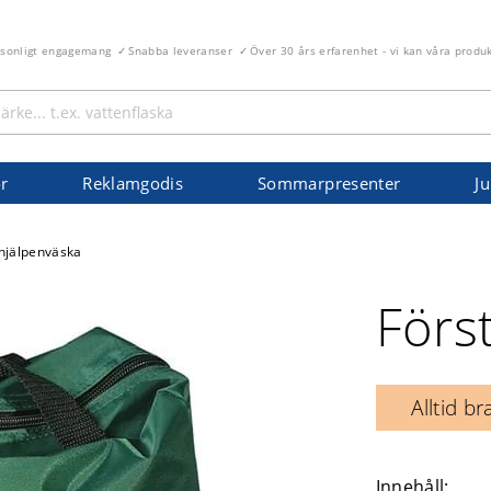
rsonligt engagemang
Snabba leveranser
Över 30 års erfarenhet - vi kan våra produ
r
Reklamgodis
Sommarpresenter
Ju
 hjälpenväska
Förs
Alltid b
Innehåll: