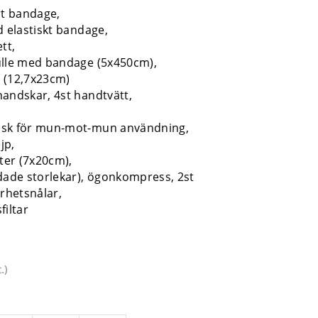
rt bandage,
d elastiskt bandage,
tt,
ulle med bandage (5x450cm),
 (12,7x23cm)
andskar, 4st handtvätt,
ask för mun-mot-mun användning,
jp,
ster (7x20cm),
dade storlekar), ögonkompress, 2st
erhetsnålar,
filtar
.
)