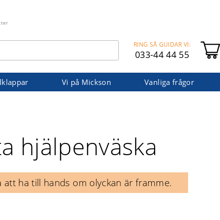
kter
RING SÅ GUIDAR VI:
033-44 44 55
lklappar
Vi på Mickson
Vanliga frågor
ta hjälpenväska
ra att ha till hands om olyckan är framme.