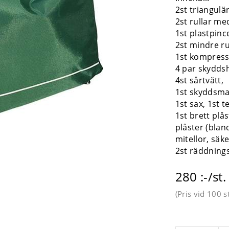
2st triangulä
2st rullar me
1st plastpince
2st mindre r
1st kompress
4 par skyddsh
4st sårtvätt,
1st skyddsm
1st sax, 1st te
1st brett plå
plåster (blan
mitellor, säk
2st räddnings
280 :-/st.
(Pris vid
100 st