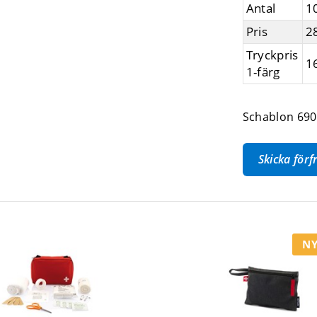
Antal
1
Pris
2
Tryckpris
1
1-färg
Schablon 690
Skicka för
NY