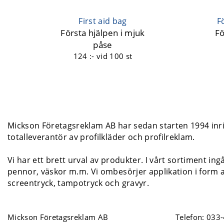
First aid bag
F
Första hjälpen i mjuk
Fö
påse
124 :-
vid 100 st
Mickson Företagsreklam AB har sedan starten 1994 inrik
totalleverantör av profilkläder och profilreklam.
Vi har ett brett urval av produkter. I vårt sortiment ing
pennor, väskor m.m. Vi ombesörjer applikation i form a
screentryck, tampotryck och gravyr.
Mickson Företagsreklam AB
Telefon:
033-