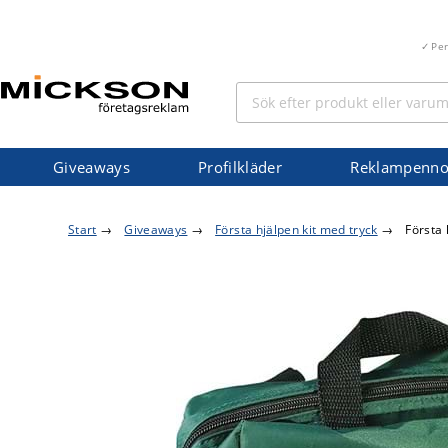
Pe
Giveaways
Profilkläder
Reklampenno
Start
→
Giveaways
→
Första hjälpen kit med tryck
→
Första