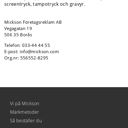
screentryck, tampotryck och gravyr.
Mickson Företagsreklam AB
Vegagatan 19
506 35 Borås
Telefon:
033-44 44 55
E-post:
info@mickson.com
Org.nr: 556552-8295
Vi på Mickson
Märkmetoder
Så beställer du